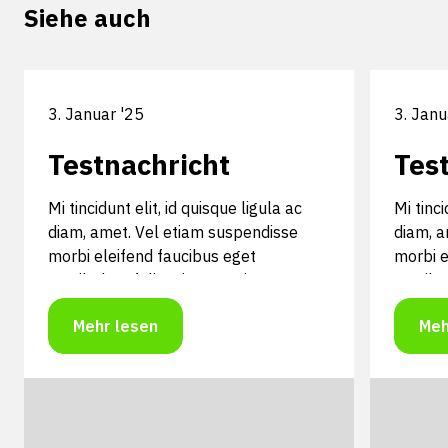
Siehe auch
3. Januar '25
3. Janu
Testnachricht
Tes
Mi tincidunt elit, id quisque ligula ac
Mi tinci
diam, amet. Vel etiam suspendisse
diam, a
morbi eleifend faucibus eget
morbi e
vestibulum felis. Dictum quis montes,
vestibu
sit sit. Tellus aliquam enim urna, etiam.
sit sit
Mehr lesen
Meh
Mauris posuere vulputate arcu amet,
Mauris 
vitae nisi, tellus tincidunt. At feugiat
vitae ni
sapien varius id.
sapien v
Mi tincidunt elit, id quisque ligula ac
Mi tinci
diam, amet. Vel etiam suspendisse
diam, a