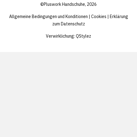
aliquam in vitae malesuada fringilla.
aliquam
©Pluswork Handschuhe, 2026
lorem
lorem
Allgemeine Bedingungen und Konditionen
|
Cookies
|
Erklärung
ipsum
ipsum
zum Datenschutz
Dolor
Dolor
sitzen
sitzen
Verwirklichung:
QStylez