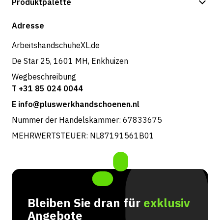
Produktpalette
Versand & Lieferung
Shop
Adresse
Rücksendungen und Service
ArbeitshandschuheXL.de
De Star 25, 1601 MH, Enkhuizen
Wegbeschreibung
T +31 85 024 0044
E info@pluswerkhandschoenen.nl
Nummer der Handelskammer: 67833675
MEHRWERTSTEUER: NL87191561B01
Bleiben Sie dran für
exklusiv
Angebote