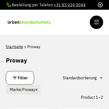
Bestellung per Telefon:
+31 85 024 0044
Startseite
>
Proway
Proway
Filter
Marke:
Proway
Product 1–2