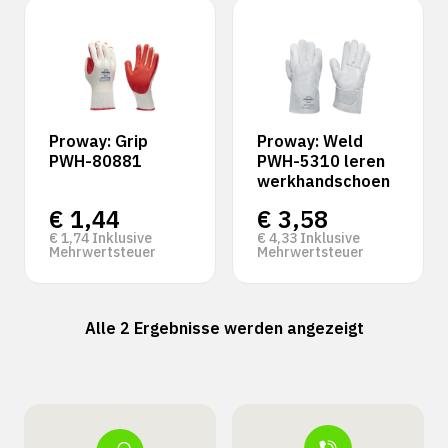
Proway: Grip
Proway: Weld
PWH-80881
PWH-5310 leren
werkhandschoen
€
1,44
€
3,58
€
1,74
Inklusive
€
4,33
Inklusive
Mehrwertsteuer
Mehrwertsteuer
Alle 2 Ergebnisse werden angezeigt