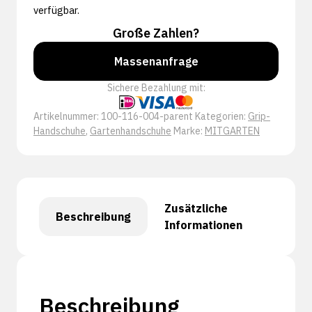
verfügbar.
Große Zahlen?
Massenanfrage
Sichere Bezahlung mit:
Artikelnummer:
100-116-004-parent
Kategorien:
Grip-
Handschuhe
,
Gartenhandschuhe
Marke:
MITGARTEN
Zusätzliche
Beschreibung
Informationen
Beschreibung