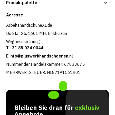
Zahlungsmöglichkeiten
Produktpalette
Versand & Lieferung
Shop
Adresse
Rücksendungen und Service
ArbeitshandschuheXL.de
De Star 25, 1601 MH, Enkhuizen
Wegbeschreibung
T +31 85 024 0044
E info@pluswerkhandschoenen.nl
Nummer der Handelskammer: 67833675
MEHRWERTSTEUER: NL87191561B01
Bleiben Sie dran für
exklusiv
Angebote