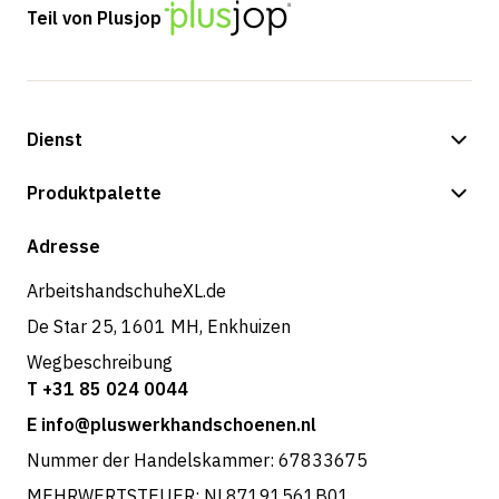
Teil von Plusjop
Dienst
Zahlungsmöglichkeiten
Produktpalette
Versand & Lieferung
Shop
Adresse
Rücksendungen und Service
ArbeitshandschuheXL.de
De Star 25, 1601 MH, Enkhuizen
Wegbeschreibung
T +31 85 024 0044
E info@pluswerkhandschoenen.nl
Nummer der Handelskammer: 67833675
MEHRWERTSTEUER: NL87191561B01