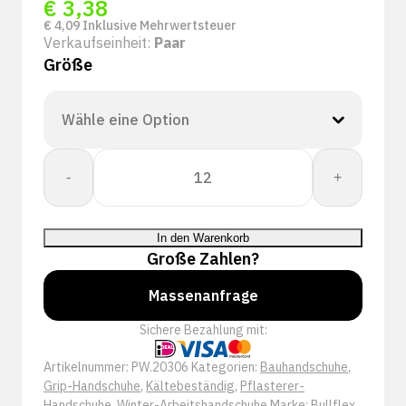
€
3,38
€
4,09
Inklusive Mehrwertsteuer
Verkaufseinheit:
Paar
Größe
Bullflex
-
+
Premium
Quality
-
In den Warenkorb
Thermo
Große Zahlen?
-
20306
Massenanfrage
Menge
Sichere Bezahlung mit:
Artikelnummer:
PW.20306
Kategorien:
Bauhandschuhe
,
Grip-Handschuhe
,
Kältebeständig
,
Pflasterer-
Handschuhe
,
Winter-Arbeitshandschuhe
Marke:
Bullflex