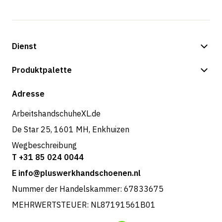
Dienst
Zahlungsmöglichkeiten
Produktpalette
Versand & Lieferung
Shop
Adresse
Rücksendungen und Service
ArbeitshandschuheXL.de
De Star 25, 1601 MH, Enkhuizen
Wegbeschreibung
T +31 85 024 0044
E info@pluswerkhandschoenen.nl
Nummer der Handelskammer: 67833675
MEHRWERTSTEUER: NL87191561B01