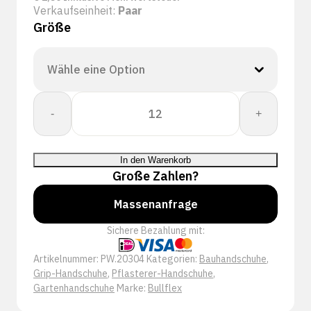
Verkaufseinheit:
Paar
Größe
Bullflex
-
+
Premium
Quality
-
In den Warenkorb
Grip
Große Zahlen?
-
20304
Massenanfrage
Menge
Sichere Bezahlung mit:
Artikelnummer:
PW.20304
Kategorien:
Bauhandschuhe
,
Grip-Handschuhe
,
Pflasterer-Handschuhe
,
Gartenhandschuhe
Marke:
Bullflex