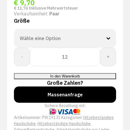
€
9,70
€
11,74
Inklusive Mehrwertsteuer
Verkaufseinheit:
Paar
Größe
Whs.
-
+
Bullflex
lashandschoen
"Force
In den Warenkorb
131"
Große Zahlen?
-
19131
Massenanfrage
Menge
Sichere Bezahlung mit:
Artikelnummer:
PW.19131
Kategorien:
Hitzebeständige
Handschuhe
,
Hitzebeständige Handschuhe
,
Schweißerhandschuhe
,
Arbeitshandschuhe aus Leder
,