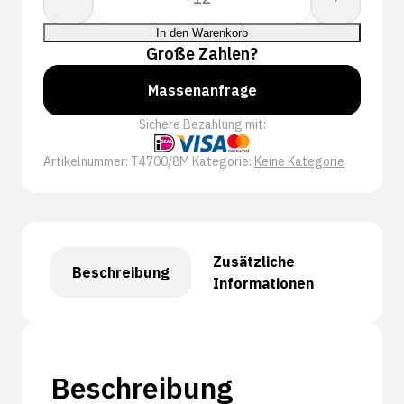
PLUS
NITRILE
In den Warenkorb
FC
Große Zahlen?
S
Massenanfrage
Menge
Sichere Bezahlung mit:
Artikelnummer:
T4700/8M
Kategorie:
Keine Kategorie
Zusätzliche
Beschreibung
Informationen
Beschreibung