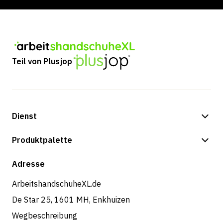
Teil von Plusjop
Dienst
Zahlungsmöglichkeiten
Produktpalette
Versand & Lieferung
Shop
Adresse
Rücksendungen und Service
ArbeitshandschuheXL.de
De Star 25, 1601 MH, Enkhuizen
Wegbeschreibung