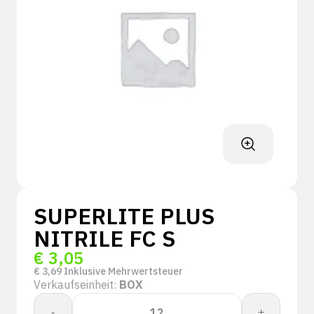
SUPERLITE PLUS
NITRILE FC S
€
3,05
€
3,69
Inklusive Mehrwertsteuer
Verkaufseinheit:
BOX
SUPERLITE
-
+