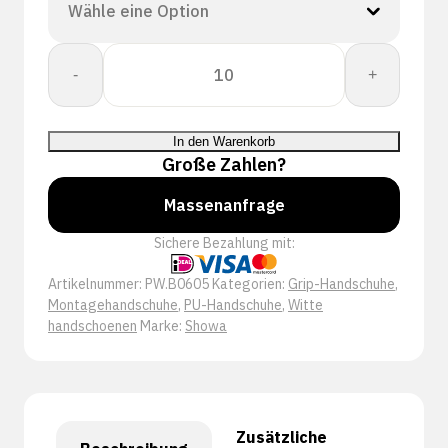
Showa
-
+
B0605
Menge
In den Warenkorb
Große Zahlen?
Massenanfrage
Sichere Bezahlung mit:
Artikelnummer:
PW.B0605
Kategorien:
Grip-Handschuhe
,
Montagehandschuhe
,
PU-Handschuhe
,
Witte
handschoenen
Marke:
Showa
Zusätzliche