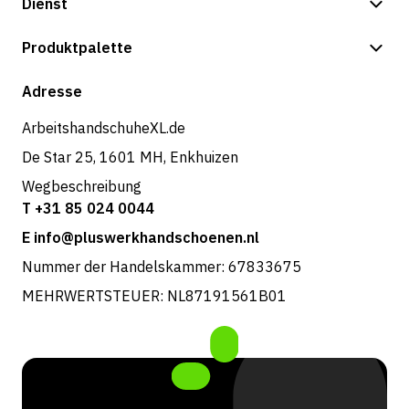
Dienst
Zahlungsmöglichkeiten
Produktpalette
Versand & Lieferung
Shop
Adresse
Rücksendungen und Service
ArbeitshandschuheXL.de
De Star 25, 1601 MH, Enkhuizen
Wegbeschreibung
T +31 85 024 0044
E info@pluswerkhandschoenen.nl
Nummer der Handelskammer: 67833675
MEHRWERTSTEUER: NL87191561B01