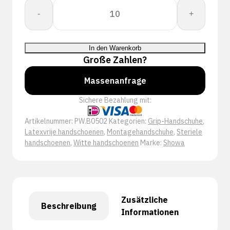
Showa
-
+
B0502
Wit
Menge
In den Warenkorb
Große Zahlen?
Massenanfrage
Sichere Bezahlung mit:
Artikelnummer:
PW.B0502
Kategorien:
Grip-Handschuhe
,
Latexvrije handschoenen
,
Montagehandschuhe
,
Steriele
handschoenen
,
Witte handschoenen
Marke:
Showa
Zusätzliche
Beschreibung
Informationen