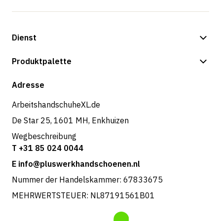
Dienst
Zahlungsmöglichkeiten
Produktpalette
Versand & Lieferung
Shop
Adresse
Rücksendungen und Service
ArbeitshandschuheXL.de
De Star 25, 1601 MH, Enkhuizen
Wegbeschreibung
T +31 85 024 0044
E info@pluswerkhandschoenen.nl
Nummer der Handelskammer: 67833675
MEHRWERTSTEUER: NL87191561B01