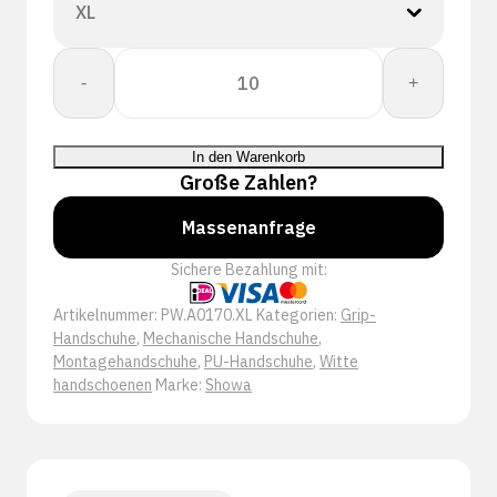
Showa
-
+
A0170
Menge
In den Warenkorb
Große Zahlen?
Massenanfrage
Sichere Bezahlung mit:
Artikelnummer:
PW.A0170.XL
Kategorien:
Grip-
Handschuhe
,
Mechanische Handschuhe
,
Montagehandschuhe
,
PU-Handschuhe
,
Witte
handschoenen
Marke:
Showa