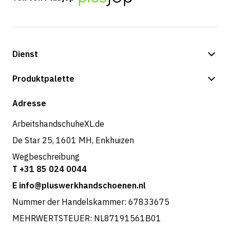
Dienst
Zahlungsmöglichkeiten
Produktpalette
Versand & Lieferung
Shop
Adresse
Rücksendungen und Service
ArbeitshandschuheXL.de
De Star 25, 1601 MH, Enkhuizen
Wegbeschreibung
T +31 85 024 0044
E info@pluswerkhandschoenen.nl
Nummer der Handelskammer: 67833675
MEHRWERTSTEUER: NL87191561B01