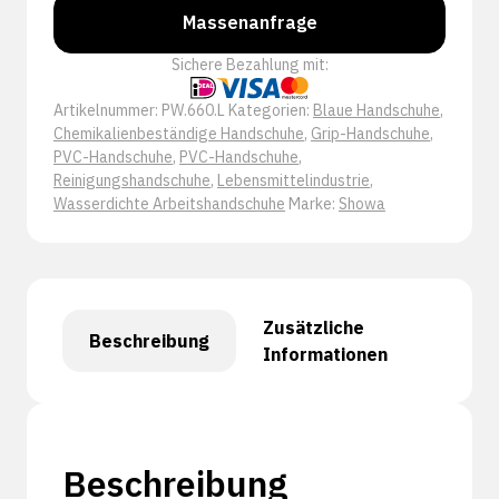
Massenanfrage
Menge
Sichere Bezahlung mit:
Artikelnummer:
PW.660.L
Kategorien:
Blaue Handschuhe
,
Chemikalienbeständige Handschuhe
,
Grip-Handschuhe
,
PVC-Handschuhe
,
PVC-Handschuhe
,
Reinigungshandschuhe
,
Lebensmittelindustrie
,
Wasserdichte Arbeitshandschuhe
Marke:
Showa
Zusätzliche
Beschreibung
Informationen
Beschreibung