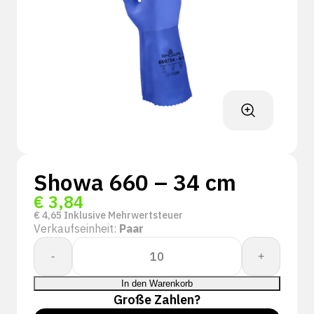
Showa 660 – 34 cm
€
3,84
€
4,65
Inklusive Mehrwertsteuer
Verkaufseinheit:
Paar
Showa
-
+
660
-
In den Warenkorb
34
Große Zahlen?
cm