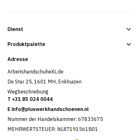
Dienst
Zahlungsmöglichkeiten
Produktpalette
Versand & Lieferung
Shop
Adresse
Rücksendungen und Service
ArbeitshandschuheXL.de
De Star 25, 1601 MH, Enkhuizen
Wegbeschreibung
T +31 85 024 0044
E info@pluswerkhandschoenen.nl
Nummer der Handelskammer: 67833675
MEHRWERTSTEUER: NL87191561B01