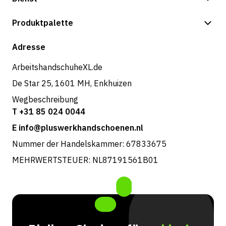
Zahlungsmöglichkeiten
Produktpalette
Versand & Lieferung
Shop
Adresse
Rücksendungen und Service
ArbeitshandschuheXL.de
De Star 25, 1601 MH, Enkhuizen
Wegbeschreibung
T +31 85 024 0044
E info@pluswerkhandschoenen.nl
Nummer der Handelskammer: 67833675
MEHRWERTSTEUER: NL87191561B01