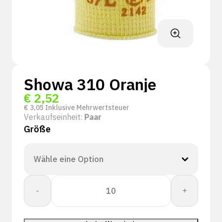
Showa 310 Oranje
€
2,52
€
3,05
Inklusive Mehrwertsteuer
Verkaufseinheit:
Paar
Größe
Showa
-
+
310
Oranje
Menge