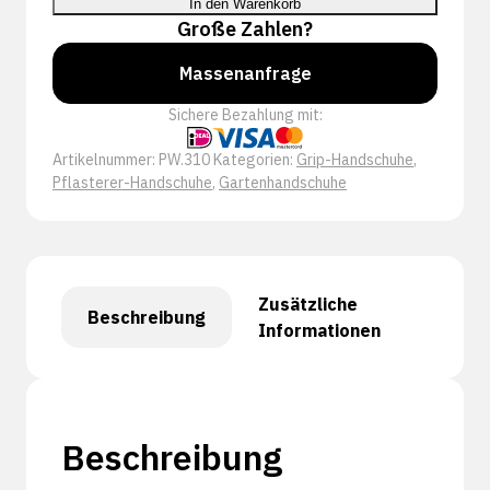
In den Warenkorb
Große Zahlen?
Massenanfrage
Sichere Bezahlung mit:
Artikelnummer:
PW.310
Kategorien:
Grip-Handschuhe
,
Pflasterer-Handschuhe
,
Gartenhandschuhe
Zusätzliche
Beschreibung
Informationen
Beschreibung