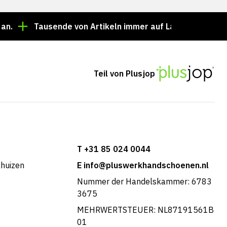
Tausende von Artikeln immer auf Lager!
Bestellung 
Teil von Plusjop
T +31 85 024 0044
khuizen
E info@pluswerkhandschoenen.nl
Nummer der Handelskammer: 6783
3675
MEHRWERTSTEUER: NL87191561B
01