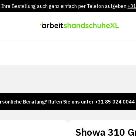
 Ihre Bestellung auch ganz einfach per Telefon aufgeben:
+31
Zum
Inhalt
springen
e Beratung? Rufen Sie uns unter +31 85 024 0044 an.
Showa 310 G