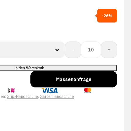
-26%
Showa
-
+
310
Groen
Menge
In den Warenkorb
Massenanfrage
ien:
Grip-Handschuhe
,
Gartenhandschuhe