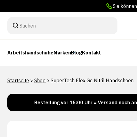
Sie können
Arbeitshandschuhe
Marken
Blog
Kontakt
Startseite
>
Shop
>
SuperTech Flex Go Nitril Handschoen
!
Bestellung vor 15:00 Uhr = Versand noch am selben