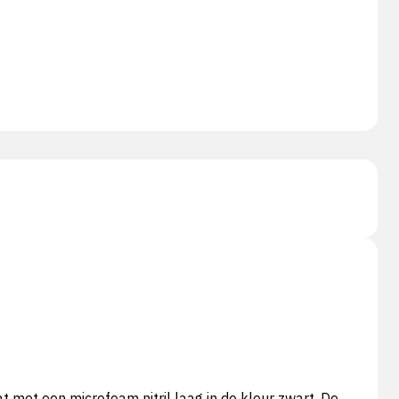
et een microfoam nitril laag in de kleur zwart. De