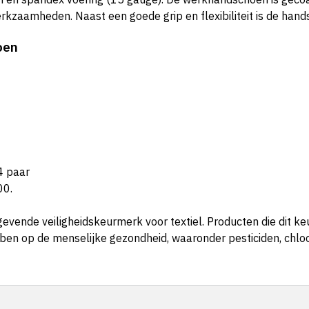
rkzaamheden. Naast een goede grip en flexibiliteit is de hands
oen
4 paar
00.
vende veiligheidskeurmerk voor textiel.
Producten die dit ke
bben op de menselijke gezondheid, waaronder pesticiden, chlo