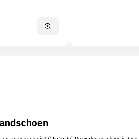
Handschoen
 spandex voering (15 gauge). De werkhandschoen is gecoat m