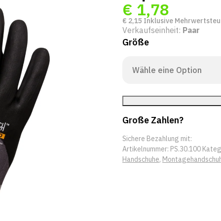
€
1,78
€
2,15
Inklusive Mehrwertsteu
Verkaufseinheit:
Paar
Größe
Große Zahlen?
Sichere Bezahlung mit:
Artikelnummer:
PS.30.100
Kateg
Handschuhe
,
Montagehandschu