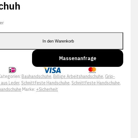
chuh
er
In den Warenkorb
Massenanfrage
Kategorien:
Bauhandschuhe
,
Billige Arbeitshandschuhe
,
Grip-
 aus Leder
,
Schnittfeste Handschuhe
,
Schnittfeste Handschuhe
,
handschuhe
Marke:
+Sicherheit