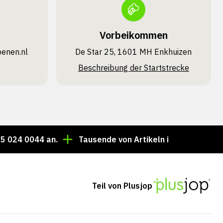
Vorbeikommen
oenen.nl
De Star 25, 1601 MH Enkhuizen
Beschreibung der Startstrecke
44 an.
Tausende von Artikeln immer auf Lager!
B
Teil von Plusjop