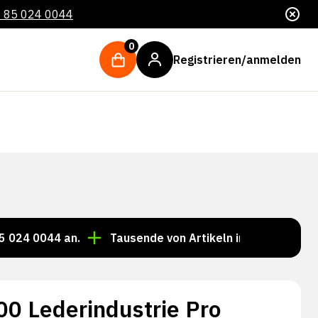
 85 024 0044
0
Registrieren/anmelden
44 an.
Tausende von Artikeln immer auf Lager!
B
00 Lederindustrie Pro