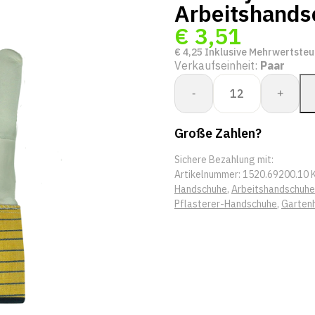
Arbeitshands
€
3,51
€
4,25
Inklusive Mehrwertsteu
Verkaufseinheit:
Paar
+Safety
-
+
69-
200
Große Zahlen?
Leer
Industrie
Sichere Bezahlung mit:
Pro
Artikelnummer:
1520.69200.10
werkhandschoen
Handschuhe
,
Arbeitshandschuhe
Menge
Pflasterer-Handschuhe
,
Garten