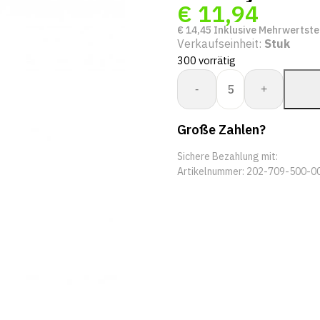
€
11,94
€
14,45
Inklusive Mehrwertste
Verkaufseinheit:
Stuk
300 vorrätig
Proway:
-
+
Weld
PWK-
Große Zahlen?
7095
Menge
Sichere Bezahlung mit:
Artikelnummer:
202-709-500-0