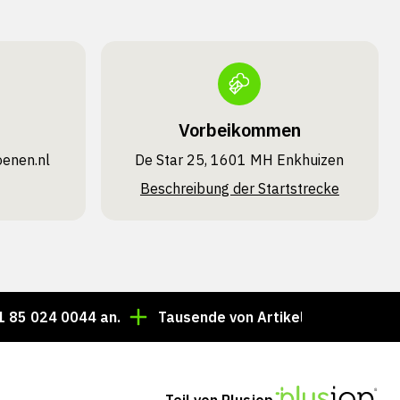
Vorbeikommen
oenen.nl
De Star 25, 1601 MH Enkhuizen
Beschreibung der Startstrecke
 0044 an.
Tausende von Artikeln immer auf Lager!
Teil von Plusjop