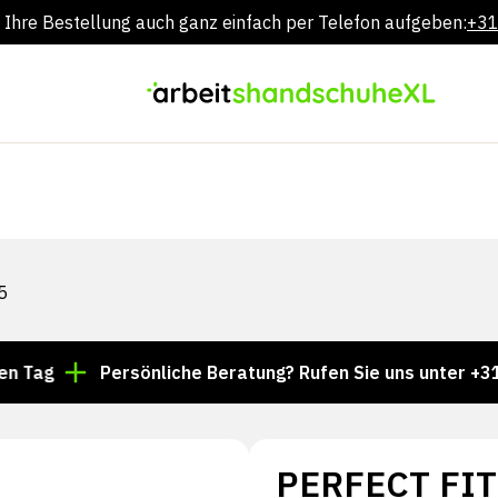
 Ihre Bestellung auch ganz einfach per Telefon aufgeben:
+31
Zum
Inhalt
springen
5
Persönliche Beratung? Rufen Sie uns unter +31 85 024
PERFECT FIT