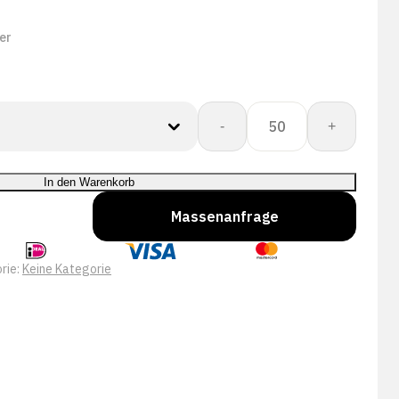
er
PERFECT
-
+
FIT
GLOVE
DEXPURE
In den Warenkorb
801-
Massenanfrage
95
Menge
rie:
Keine Kategorie