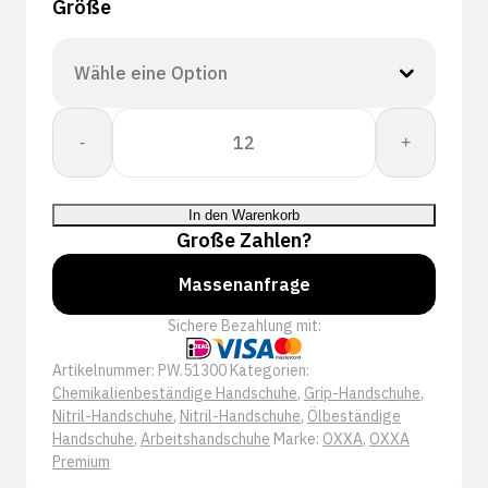
Größe
OXXA®
-
+
X-
Pro-
Dry
In den Warenkorb
51-
Große Zahlen?
300
handschoen
Massenanfrage
Menge
Sichere Bezahlung mit:
Artikelnummer:
PW.51300
Kategorien:
Chemikalienbeständige Handschuhe
,
Grip-Handschuhe
,
Nitril-Handschuhe
,
Nitril-Handschuhe
,
Ölbeständige
Handschuhe
,
Arbeitshandschuhe
Marke:
OXXA
,
OXXA
Premium