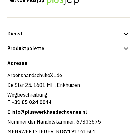
Teil von Plusjop
Dienst
Zahlungsmöglichkeiten
Produktpalette
Versand & Lieferung
Shop
Adresse
Rücksendungen und Service
ArbeitshandschuheXL.de
De Star 25, 1601 MH, Enkhuizen
Wegbeschreibung
T +31 85 024 0044
E info@pluswerkhandschoenen.nl
Nummer der Handelskammer: 67833675
MEHRWERTSTEUER: NL87191561B01