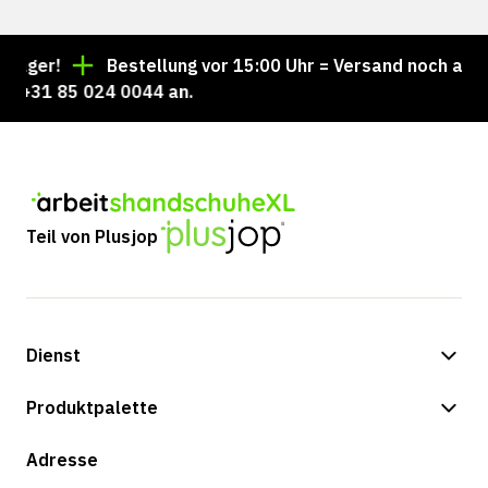
ger!
Bestellung vor 15:00 Uhr = Versand noch am sel
+31 85 024 0044 an.
Teil von Plusjop
Dienst
Zahlungsmöglichkeiten
Produktpalette
Versand & Lieferung
Shop
Adresse
Rücksendungen und Service