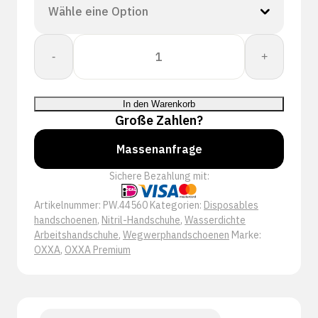
OXXA®
-
+
X-
Grippaz
Pro
In den Warenkorb
44-
Große Zahlen?
560
handschoen
Massenanfrage
Menge
Sichere Bezahlung mit:
Artikelnummer:
PW.44560
Kategorien:
Disposables
handschoenen
,
Nitril-Handschuhe
,
Wasserdichte
Arbeitshandschuhe
,
Wegwerphandschoenen
Marke:
OXXA
,
OXXA Premium