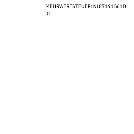
MEHRWERTSTEUER: NL87191561B
01
Portuguese
French