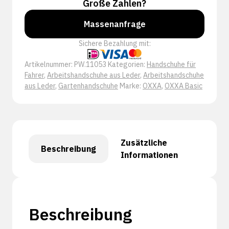
Große Zahlen?
Massenanfrage
Sichere Bezahlung mit:
Artikelnummer:
PW.11053
Kategorien:
Handschuhe für
Fahrer
,
Arbeitshandschuhe aus Leder
,
Arbeitshandschuhe
aus Leder
,
Gartenhandschuhe
Marke:
OXXA
,
OXXA Basic
Zusätzliche
Beschreibung
Informationen
Beschreibung