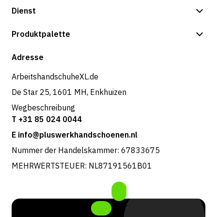
Dienst
Zahlungsmöglichkeiten
Produktpalette
Versand & Lieferung
Shop
Adresse
Rücksendungen und Service
ArbeitshandschuheXL.de
De Star 25, 1601 MH, Enkhuizen
Wegbeschreibung
T +31 85 024 0044
E info@pluswerkhandschoenen.nl
Nummer der Handelskammer: 67833675
MEHRWERTSTEUER: NL87191561B01