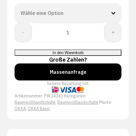
OXXA®
-
+
Knitter
14-
241
In den Warenkorb
handschoen
Große Zahlen?
Menge
Massenanfrage
Sichere Bezahlung mit:
Artikelnummer:
PW.14241
Kategorien:
Baumwollhandschuhe
,
Baumwollhandschuhe
Marke:
OXXA
,
OXXA Basic