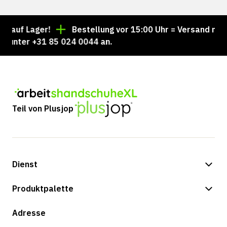
uf Lager!
Bestellung vor 15:00 Uhr = Versand noch a
nter +31 85 024 0044 an.
Teil von Plusjop
Dienst
Zahlungsmöglichkeiten
Produktpalette
Versand & Lieferung
Shop
Adresse
Rücksendungen und Service