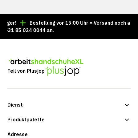
er!
Bestellung vor 15:00 Uhr = Versand noch am selb
+31 85 024 0044 an.
Teil von Plusjop
Dienst
Zahlungsmöglichkeiten
Produktpalette
Versand & Lieferung
Shop
Adresse
Rücksendungen und Service