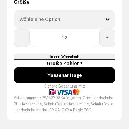
Größe
OXXA
-
+
E-
Protector
Cut
In den Warenkorb
C
Große Zahlen?
52-
702
Massenanfrage
handschoen
Sichere Bezahlung mit:
Menge
Artikelnummer:
PW.52702
Kategorien:
Grip-Handschuhe
,
PU-Handschuhe
,
Schnittfeste Handschuhe
,
Schnittfeste
Handschuhe
Marke:
OXXA
,
OXXA Basic ECO