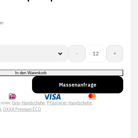
er
OXXA®
-
+
E-
Nature-
Top-
In den Warenkorb
Grip
Massenanfrage
52-
050
handschoen
orien:
Grip-Handschuhe
,
Pflasterer-Handschuhe
,
Menge
A
,
OXXA Premium ECO