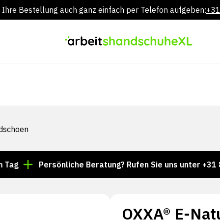
 Ihre Bestellung auch ganz einfach per Telefon aufgeben:
+31
Zum
Inhalt
springen
dschoen
Persönliche Beratung? Rufen Sie uns unter +31 85 024 0
OXXA® E-Natu