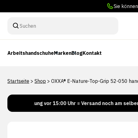
Sie können
Arbeitshandschuhe
Marken
Blog
Kontakt
Startseite
>
Shop
>
OXXA® E-Nature-Top-Grip 52-050 han
estellung vor 15:00 Uhr = Versand noch am selben Tag