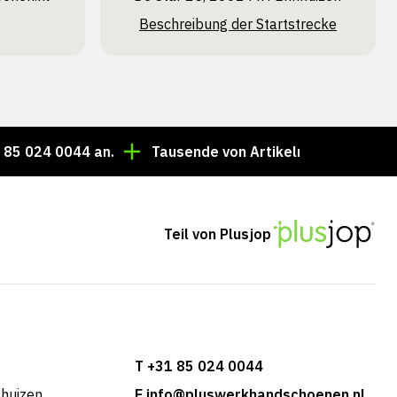
Beschreibung der Startstrecke
0044 an.
Tausende von Artikeln immer auf Lager!
Teil von Plusjop
T +31 85 024 0044
khuizen
E info@pluswerkhandschoenen.nl