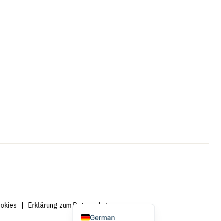
Portuguese
French
Swedish
Spanish
Dutch (Belgium)
English
Dutch
okies
|
Erklärung zum Datenschutz
German