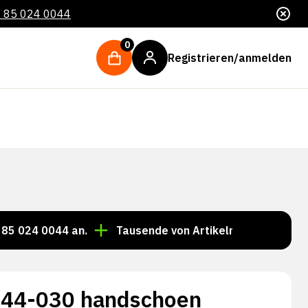
 85 024 0044
0
Registrieren/anmelden
0044 an.
Tausende von Artikeln immer auf Lager!
 44-030 handschoen