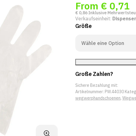
From
€
0,71
€
0,86
Inklusive Mehrwertsteu
Verkaufseinheit:
Dispense
Größe
Große Zahlen?
Sichere Bezahlung mit:
Artikelnummer:
PW.44030
Kateg
wegwerphandschoenen
,
Wegwe