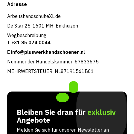
Shop
Adresse
Rücksendungen und Service
ArbeitshandschuheXL.de
De Star 25, 1601 MH, Enkhuizen
Wegbeschreibung
T +31 85 024 0044
E info@pluswerkhandschoenen.nl
Nummer der Handelskammer: 67833675
MEHRWERTSTEUER: NL87191561B01
Bleiben Sie dran für
exklusiv
Angebote
Melden Sie sich für unseren Newsletter an