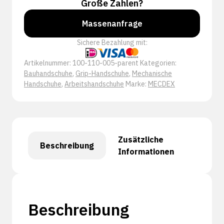
Große Zahlen?
Massenanfrage
Sichere Bezahlung mit:
Artikelnummer:
100-110-005-parent
Kategorien:
Bauhandschuhe
,
Grip-Handschuhe
,
Mechanische
Handschuhe
,
Arbeitshandschuhe
Marke:
MECDEX
Zusätzliche
Beschreibung
Informationen
Beschreibung