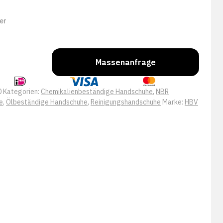
er
Massenanfrage
0
Kategorien:
Chemikalienbeständige Handschuhe
,
NBR
e
,
Ölbeständige Handschuhe
,
Reinigungshandschuhe
Marke:
HBV