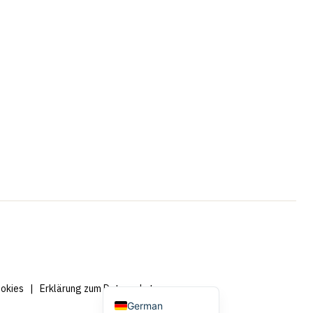
Portuguese
French
Swedish
Spanish
Dutch (Belgium)
English
Dutch
okies
|
Erklärung zum Datenschutz
German