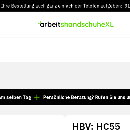
 Ihre Bestellung auch ganz einfach per Telefon aufgeben:
+31
Zum
Inhalt
springen
en Tag
Persönliche Beratung? Rufen Sie uns unter +3
HBV: HC55