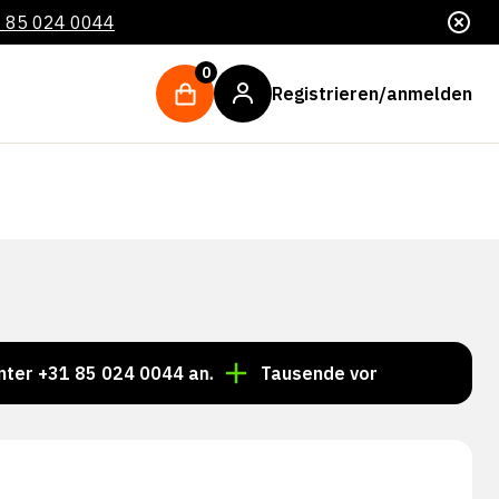
 85 024 0044
0
Registrieren/anmelden
1 85 024 0044 an.
Tausende von Artikeln immer auf L