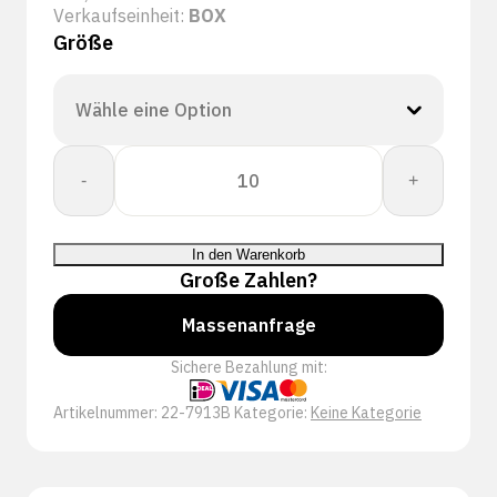
Verkaufseinheit:
BOX
Größe
CORESHIELD
-
+
13G
BLACK
NIT
In den Warenkorb
A2/B
Große Zahlen?
11XXL
Menge
Massenanfrage
Sichere Bezahlung mit:
Artikelnummer:
22-7913B
Kategorie:
Keine Kategorie