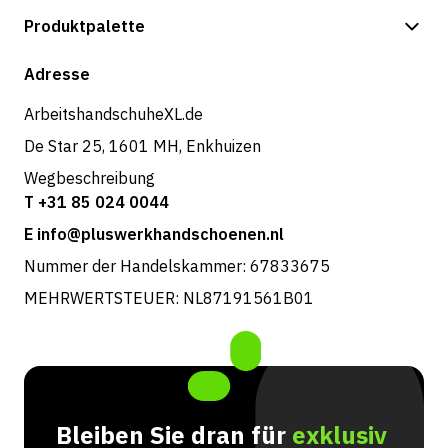
Zahlungsmöglichkeiten
Produktpalette
Versand & Lieferung
Shop
Adresse
Rücksendungen und Service
ArbeitshandschuheXL.de
De Star 25, 1601 MH, Enkhuizen
Wegbeschreibung
T +31 85 024 0044
E info@pluswerkhandschoenen.nl
Nummer der Handelskammer: 67833675
MEHRWERTSTEUER: NL87191561B01
Bleiben Sie dran für
exklusiv