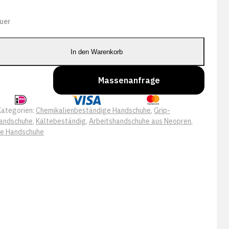
uer
In den Warenkorb
Massenanfrage
Kategorien:
Chemikalienbeständige Handschuhe
,
Grip-
Handschuhe
,
Kältebeständig
,
Arbeitshandschuhe aus Neopren
,
e Handschuhe