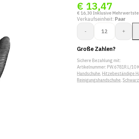
€
13,47
€
16,30
Inklusive Mehrwertste
Verkaufseinheit:
Paar
Best
-
+
6781R
Insulated
Große Zahlen?
Neo
Grab
Sichere Bezahlung mit:
Menge
Artikelnummer:
PW.6781R.L/10
Handschuhe
,
Hitzebeständige 
Reinigungshandschuhe
,
Schwarz