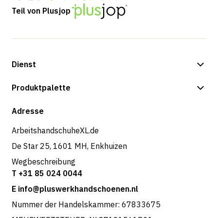
Teil von Plusjop
Dienst
Zahlungsmöglichkeiten
Produktpalette
Versand & Lieferung
Shop
Adresse
Rücksendungen und Service
ArbeitshandschuheXL.de
De Star 25, 1601 MH, Enkhuizen
Wegbeschreibung
T +31 85 024 0044
E info@pluswerkhandschoenen.nl
Nummer der Handelskammer: 67833675