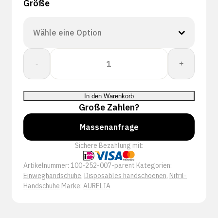
Größe
Aurelia:
-
+
Transform
100
Nitril
In den Warenkorb
Poedervrij
Große Zahlen?
blauw
Menge
Massenanfrage
Sichere Bezahlung mit:
Artikelnummer:
100-252-007-parent
Kategorien:
Einweghandschuhe
,
Disposables handschoenen
,
Nitril-
Handschuhe
Marke:
AURELIA