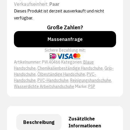
Verkaufseinheit:
Paar
Dieses Produkt ist derzeit ausverkauft und nicht
verfügbar.
Große Zahlen?
Massenanfrage
Sichere Bezahlung mit:
Artikelnummer:
PW.40466
Kategorien:
Blaue
Handschuhe
,
Chemikalienbeständige Handschuhe
,
Grip-
Handschuhe
,
Ölbeständige Handschuhe
,
PVC-
Handschuhe
,
PVC-Handschuhe
,
Reinigungshandschuhe
,
Wasserdichte Arbeitshandschuhe
Marke:
PSP
Zusätzliche
Beschreibung
Informationen