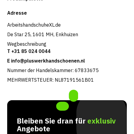
Versand & Lieferung
Shop
Adresse
Rücksendungen und Service
ArbeitshandschuheXL.de
De Star 25, 1601 MH, Enkhuizen
Wegbeschreibung
T +31 85 024 0044
E info@pluswerkhandschoenen.nl
Nummer der Handelskammer: 67833675
MEHRWERTSTEUER: NL87191561B01
Bleiben Sie dran für
exklusiv
Angebote