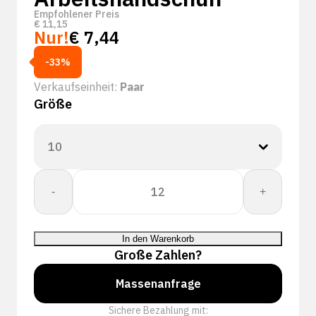
Empfohlener Preis
€
11,15
Nur!
€
7,44
-33%
Verkaufseinheit:
Paar
Größe
PSP
-
+
40-
380
Chemical
In den Warenkorb
Nitrile
Große Zahlen?
Cut
Protect
Massenanfrage
Pro
Sichere Bezahlung mit:
werkhandschoen