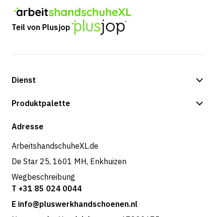
Teil von Plusjop
Dienst
Zahlungsmöglichkeiten
Produktpalette
Versand & Lieferung
Shop
Adresse
Rücksendungen und Service
ArbeitshandschuheXL.de
De Star 25, 1601 MH, Enkhuizen
Wegbeschreibung
T +31 85 024 0044
E info@pluswerkhandschoenen.nl