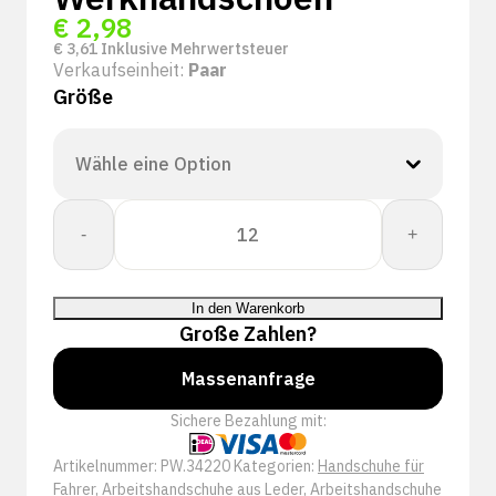
€
2,98
€
3,61
Inklusive Mehrwertsteuer
Verkaufseinheit:
Paar
Größe
PSP
-
+
34-
220
Nerf-
In den Warenkorb
/
Große Zahlen?
Splitleren
Driver
Massenanfrage
Werkhandschoen
Sichere Bezahlung mit:
Menge
Artikelnummer:
PW.34220
Kategorien:
Handschuhe für
Fahrer
,
Arbeitshandschuhe aus Leder
,
Arbeitshandschuhe