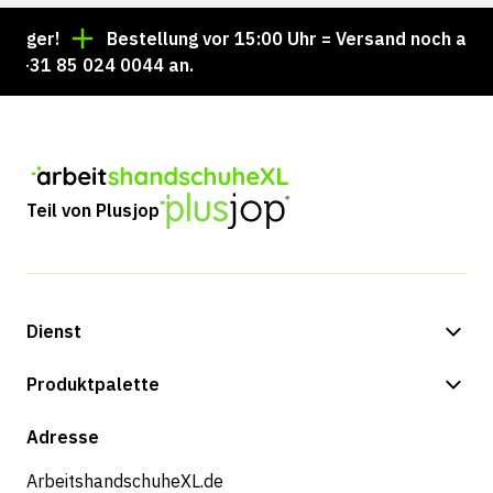
ger!
Bestellung vor 15:00 Uhr = Versand noch am sel
+31 85 024 0044 an.
Teil von Plusjop
Dienst
Zahlungsmöglichkeiten
Produktpalette
Versand & Lieferung
Shop
Adresse
Rücksendungen und Service
ArbeitshandschuheXL.de