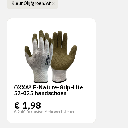
Kleur:
Olijfgroen/wit
OXXA® E-Nature-Grip-Lite
52-025 handschoen
€
1,98
€
2,40
Inklusive Mehrwertsteuer