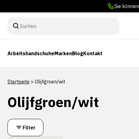
Sie können
Arbeitshandschuhe
Marken
Blog
Kontakt
Startseite
>
Olijfgroen/wit
Olijfgroen/wit
Filter