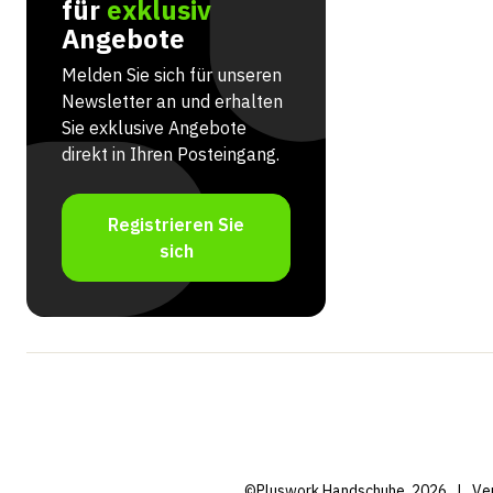
für
exklusiv
Angebote
Melden Sie sich für unseren
Newsletter an und erhalten
Sie exklusive Angebote
direkt in Ihren Posteingang.
Registrieren Sie
sich
©Pluswork Handschuhe, 2026
|
Ve