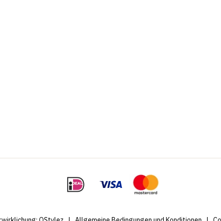
rwirklichung:
QStylez
|
Allgemeine Bedingungen und Konditionen
|
Co