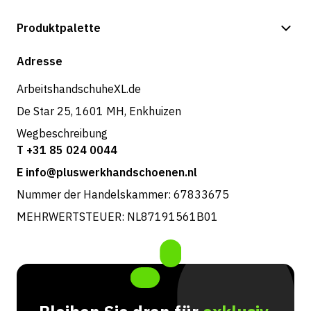
Zahlungsmöglichkeiten
Produktpalette
Shop
Adresse
ArbeitshandschuheXL.de
De Star 25, 1601 MH, Enkhuizen
Wegbeschreibung
T +31 85 024 0044
E info@pluswerkhandschoenen.nl
Nummer der Handelskammer: 67833675
MEHRWERTSTEUER: NL87191561B01