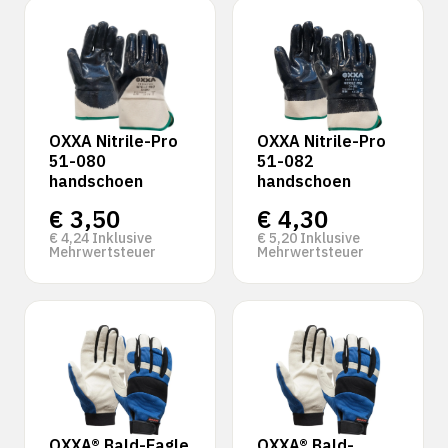
OXXA Nitrile-Pro
OXXA Nitrile-Pro
51-080
51-082
handschoen
handschoen
€
3,50
€
4,30
€
4,24
Inklusive
€
5,20
Inklusive
Mehrwertsteuer
Mehrwertsteuer
OXXA® Bald-Eagle
OXXA® Bald-