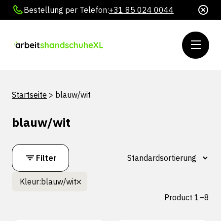
Bestellung per Telefon:
+31 85 024 0044
Startseite
>
blauw/wit
blauw/wit
Filter
Kleur:
blauw/wit
Product 1–8