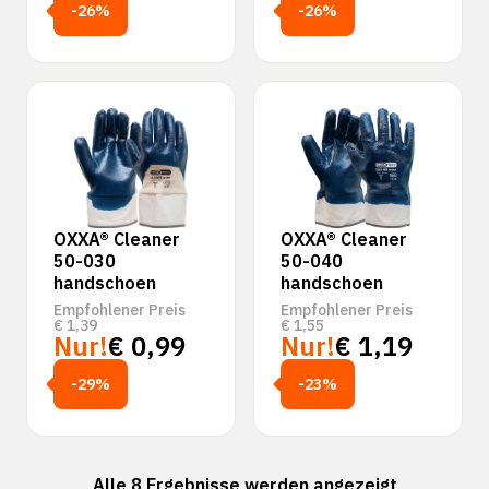
-26%
-26%
OXXA® Cleaner
OXXA® Cleaner
50-030
50-040
handschoen
handschoen
Empfohlener Preis
Empfohlener Preis
€
1,39
€
1,55
Nur!
€
0,99
Nur!
€
1,19
-29%
-23%
Alle 8 Ergebnisse werden angezeigt