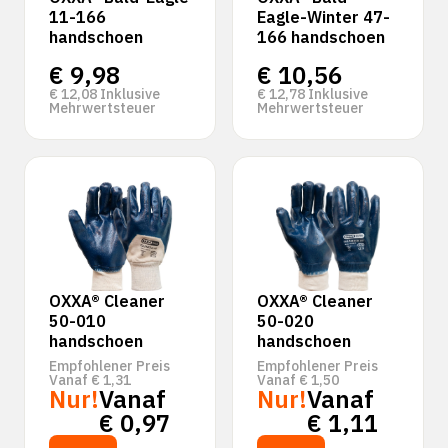
11-166
Eagle-Winter 47-
handschoen
166 handschoen
€
9,98
€
10,56
€
12,08
Inklusive
€
12,78
Inklusive
Mehrwertsteuer
Mehrwertsteuer
OXXA® Cleaner
OXXA® Cleaner
50-010
50-020
handschoen
handschoen
Empfohlener Preis
Empfohlener Preis
Vanaf
€
1,31
Vanaf
€
1,50
Nur!
Vanaf
Nur!
Vanaf
€
0,97
€
1,11