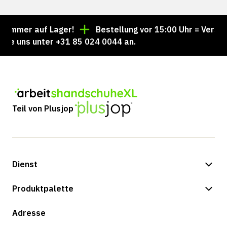
 immer auf Lager!
Bestellung vor 15:00 Uhr = Versan
ie uns unter +31 85 024 0044 an.
Teil von Plusjop
Dienst
Zahlungsmöglichkeiten
Produktpalette
Versand & Lieferung
Shop
Adresse
Rücksendungen und Service