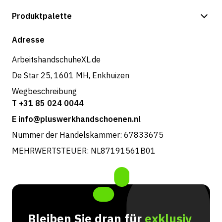
Zahlungsmöglichkeiten
Produktpalette
Shop
Adresse
ArbeitshandschuheXL.de
De Star 25, 1601 MH, Enkhuizen
Wegbeschreibung
T +31 85 024 0044
E info@pluswerkhandschoenen.nl
Nummer der Handelskammer: 67833675
MEHRWERTSTEUER: NL87191561B01
Bleiben Sie dran für
exklusiv